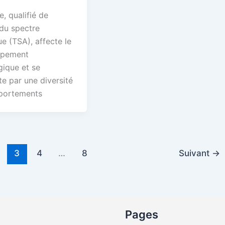
e, qualifié de
 du spectre
ue (TSA), affecte le
ppement
gique et se
e par une diversité
portements
3
4
…
8
Suivant
→
Pages