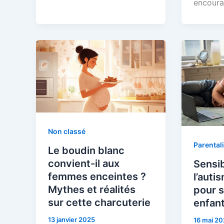
encoura
Non classé
Parentali
Le boudin blanc
convient-il aux
Sensib
femmes enceintes ?
l’auti
Mythes et réalités
pour s
sur cette charcuterie
enfant
13 janvier 2025
16 mai 2