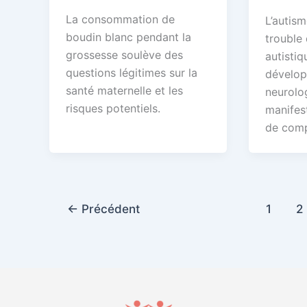
La consommation de
L’autism
boudin blanc pendant la
trouble
grossesse soulève des
autistiq
questions légitimes sur la
dévelo
santé maternelle et les
neurolo
risques potentiels.
manifest
de com
←
Précédent
1
2