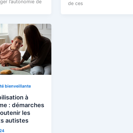
ger l’autonomie de
de ces
té bienveillante
ilisation à
sme : démarches
outenir les
s autistes
024