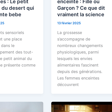
es : Le petit
enceinte : Fille ou
 du desert qui
Garçon ? Ce que dit
nte bebe
vraiment la science
025
13 février 2025
ts sensoriels
La grossesse
t une place
s’accompagne de
 dans le
nombreux changements
pement des tout-
physiologiques, parmi
Le petit animal du
lesquels les envies
se présente comme
alimentaires fascinent
depuis des générations.
Les femmes enceintes
découvrent